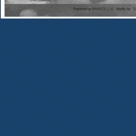
Powered by
MAXSITE 1.10
Modify by น